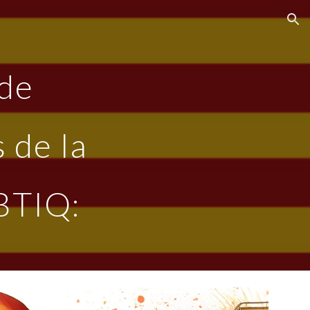
ion
 de
 de la
BTIQ: