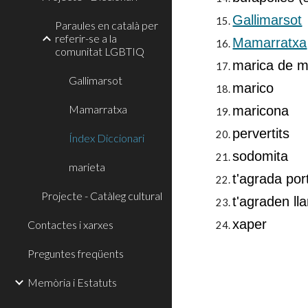
Gallimarsot
Paraules en català per
referir-se a la
Mamarratxa
comunitat LGBTIQ
marica de 
Gallimarsot
marico
Mamarratxa
maricona
pervertits
Índex Diccionari
sodomita
marieta
t'agrada por
Projecte - Catàleg cultural
t'agraden ll
xaper
Contactes i xarxes
Preguntes freqüents
Memòria i Estatuts