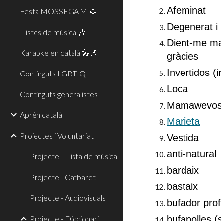
Afeminat
Festa MOSSEGA'M 🫦
Degenerat i
Llistes de música 🎶
Dient-me ma
Karaoke en català 🎤🎶
gràcies
Invertidos (i
Continguts LGBTIQ+
Loca
Continguts generalistes
Mamawevos
Aprèn català
Marieta
Projectes i Voluntariat
Vestida
anti-natural
Projecte - Llista de música
bardaix
Projecte - Catbaret
bastaix
Projecte - Audiovisuals
bufador prof
Projecte - Diccionari
bufapolles (