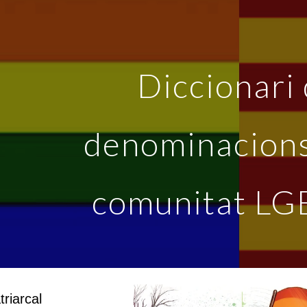
ip to main content
Skip to navigat
Diccionari
denominacions
comunitat LG
triarcal