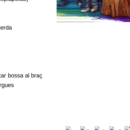
merda
tar bossa al braç
argues