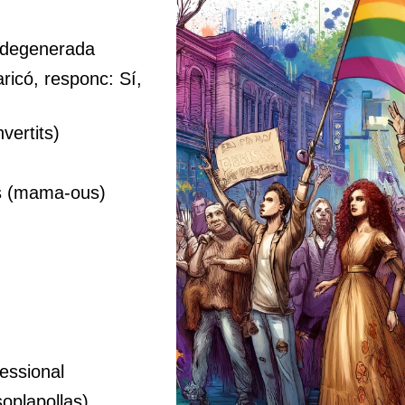
 degenerada
ricó, responc: Sí,
nvertits)
 (mama-ous)
essional
soplapollas)