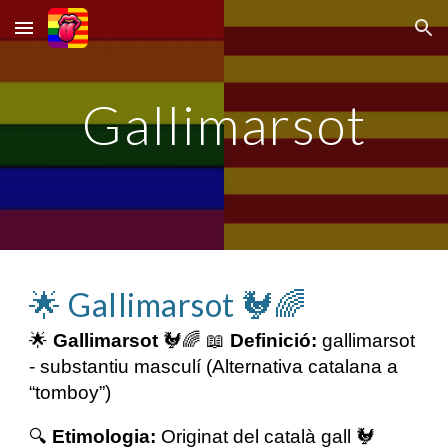
Skip to main content
Skip to navigation
Gallimarsot
🌟
Gallimarsot
🐓🌈
🌟
Gallimarsot
🐓🌈 📖
Definició:
gallimarsot
- substantiu masculí (Alternativa catalana a
“tomboy”)
🔍
Etimologia:
Originat del català gall 🐓