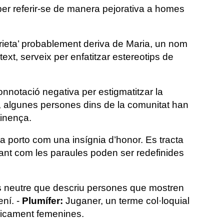
 per referir-se de manera pejorativa a homes
arieta’ probablement deriva de Maria, un nom
ext, serveix per enfatitzar estereotips de
nnotació negativa per estigmatitzar la
ò, algunes persones dins de la comunitat han
tinença.
la porto com una insígnia d’honor. Es tracta
rant com les paraules poden ser redefinides
 neutre que descriu persones que mostren
ení. -
Plumífer:
Juganer, un terme col·loquial
picament femenines.