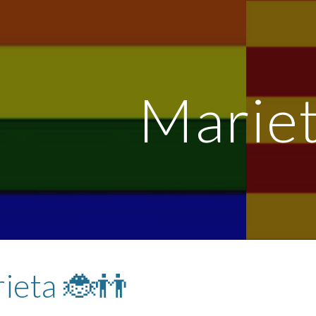
ip to main content
Skip to navigat
Marie
ieta 🐞👬