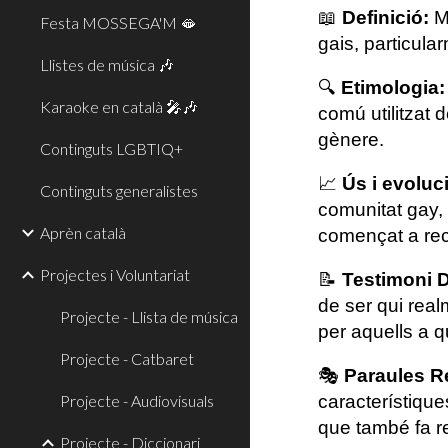
📖
Definició:
Ma
Festa MOSSEGA'M 🫦
gais, particula
Llistes de música 🎶
🔍
Etimologia:
Karaoke en català 🎤🎶
comú utilitzat 
gènere.
Continguts LGBTIQ+
📈
Ús i evoluc
Continguts generalistes
comunitat gay,
Aprèn català
començat a recl
Projectes i Voluntariat
📝
Testimoni D
de ser qui rea
Projecte - Llista de música
per aquells a 
Projecte - Catbaret
🎭
Paraules R
Projecte - Audiovisuals
característiqu
que també fa r
Projecte - Diccionari