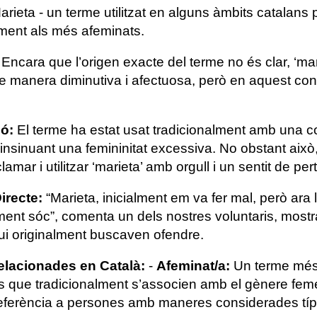
rieta - un terme utilitzat en alguns àmbits catalans
rment als més afeminats.
Encara que l’origen exacte del terme no és clar, ‘m
de manera diminutiva i afectuosa, però en aquest cont
ió:
El terme ha estat usat tradicionalment amb una co
 insinuant una femininitat excessiva. No obstant aix
amar i utilitzar ‘marieta’ amb orgull i un sentit de per
irecte:
“Marieta, inicialment em va fer mal, però ara 
lment sóc”, comenta un dels nostres voluntaris, most
qui originalment buscaven ofendre.
elacionades en Català:
-
Afeminat/a:
Un terme més
es que tradicionalment s’associen amb el gènere fem
eferència a persones amb maneres considerades tí