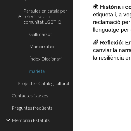
🌍
Història i c
Paraules en català per
etiqueta i, a 
referir-se a la
comunitat LGBTIQ
reclamació per
llenguatge per
Gallimarsot
🌈
Reflexió:
En
Mamarratxa
canviar la narra
la resiliència en
Índex Diccionari
marieta
Projecte - Catàleg cultural
Contactes i xarxes
Preguntes freqüents
Memòria i Estatuts